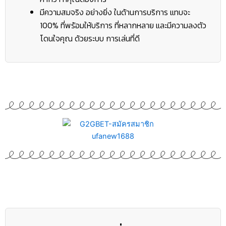
มีความสมจริง อย่างยิ่ง ในด้านการบริการ แทบจะ
100% ที่พร้อมให้บริการ ที่หลากหลาย และมีความลงตัว
โดนใจคุณ ด้วยระบบ การเล่นที่ดี