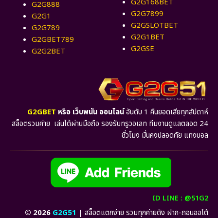
G2G168BET
G2G888
G2G7899
G2G1
G2GSLOTBET
G2G789
G2G1BET
G2GBET789
G2GSE
G2G2BET
G2GBET
หรือ เว็บพนัน ออนไลน์
อันดับ 1 คืนยอดเสียทุกสัปดาห์
สล็อตรวมค่าย เล่นได้ผ่านมือถือ รองรับทรูวอเลท ทีมงานดูแลตลอด 24
ชั่วโมง มั่นคงปลอดภัย แทงบอล
ID LINE : @51G2
© 2026
G2G51
| สล็อตแตกง่าย รวมทุกค่ายดัง ฝาก-ถอนออโต้