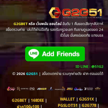
G2GBET
หรือ เว็บพนัน ออนไลน์
อันดับ 1 คืนยอดเสียทุกสัปดาห์
สล็อตรวมค่าย เล่นได้ผ่านมือถือ รองรับทรูวอเลท ทีมงานดูแลตลอด 24
ชั่วโมง มั่นคงปลอดภัย แทงบอล
ID LINE : @51G2
© 2026
G2G51
| สล็อตแตกง่าย รวมทุกค่ายดัง ฝาก-ถอนออโต้
WALLET
|
G2G51X
|
G2GBET
|
168DEE
|
PGSLOT51
|
G2G778
|
ฝาก10รับ100
|