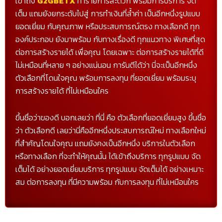
เข้าถึง
G2GBETX
ทำรายการสะดวก พร้อมการบริการ จัด
เต็ม แถมยังยกระดับไปสู่ การทำเงินที่ล้ำค่า เป็นอีกหนึ่งรูปแบบ
ยอดเยี่ยม กับคุณภาพ หรือประสบการณ์ตรง ทางเลือกดี ทุก
องค์ประกอบ ยังมาพร้อม กับทางเรื่องดี ทุกแนวทาง พิเศษที่สุด
ต่อการสร้างรายได้ เพื่อคุณ โดยเฉพาะ ต่อการสร้างรายได้ที่ดี
ไม่เหมือนที่หลาย ๆ อย่างแน่นอน การันตีได้ว่า นี่จะเป็นอีกหนึ่ง
ตัวเลือกที่โดนใจคุณ พร้อมการลงทุน ที่ยอดเยี่ยม พร้อมระบุ
การสร้างรายได้ ที่ไม่เหมือนใคร
ขึ้นชื่อว่าของดี บอกเลยว่า ที่นี่ คือ ตัวเลือกที่ยอดเยี่ยมสูง ขึ้นชื่อ
ว่า ตัวเลือกดี เลยว่านี่คืออีกหนึ่งประสบการณ์ใหม่ ทางเลือกใหม่
ที่สำคัญโดนใจคุณ แถมยังคงเป็นอีกหนึ่ง บริการในตัวเลือก
หรือทางเลือก ที่จะทำให้คุณนั้น ได้เข้าถึงบริการ ทุกรูปแบบ จัด
เต็มได้ อย่างยอดเยี่ยมบริการ ทุกรูปแบบ จัดเต็มได้ อย่างเหมาะ
สม ต่อการลงทุน ที่มีความพร้อม กับการลงทุน ที่ไม่เหมือนใคร