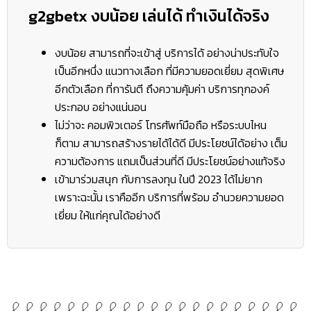
g2gbetx งบน้อย เล่นได้ ทำเงินได้จริง
งบน้อย สามารถที่จะเข้าสู่ บริการได้ อย่างน่าประทับใจ
เป็นอีกหนึ่ง แนวทางเลือก ที่มีความยอดเยี่ยม สุดพิเศษ
อีกตัวเลือก ที่การันตี ถึงความคุ้มค่า บริการทุกองค์
ประกอบ อย่างแน่นอน
ไม่ว่าจะ คอมพิวเตอร์ โทรศัพท์มือถือ หรือระบบไหน
ก็ตาม สามารถสร้างรายได้ได้ดี มีประโยชน์ได้อย่าง เต็ม
ความต้องการ แถมเป็นส่วนที่ดี มีประโยชน์อย่างแท้จริง
เข้ามาร่วมสนุก กับการลงทุน ในปี 2023 ได้ไม่ยาก
เพราะฉะนั้น เราคืออีก บริการที่พร้อม อำนวยความยอด
เยี่ยม ให้แก่คุณได้อย่างดี